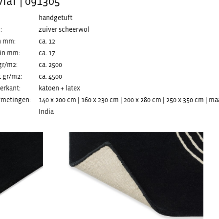
iar | 091305
handgetuft
:
zuiver scheerwol
n mm:
ca. 12
 in mm:
ca. 17
gr/m2:
ca. 2500
t gr/m2:
ca. 4500
erkant:
katoen + latex
fmetingen:
140 x 200 cm | 160 x 230 cm | 200 x 280 cm | 250 x 350 cm | 
India