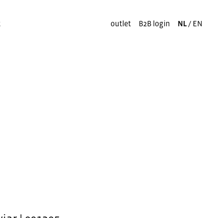
t
outlet
B2B login
NL
/
EN