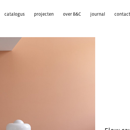
catalogus
projecten
over B&C
journal
contac